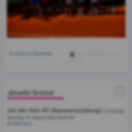
zurück zur Startseite
Hans-Georg Hansen
, 03.
Juli 2021
aktuelle Termine
100-Jahr-Feier ATC (Abendveranstaltung)
, Clubanlage
Samstag, 29. August 2026
18:00 Uhr
Mehr dazu