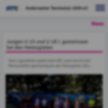
Andernacher Tennisclub 1926 e.V.
News
Jungen U 15 und U 18 I: gemeinsam
bei den Heimspielen
Viele Jugendliche spielen beim ATC, auch mal mit drei
Mannschaften gleichzeitig bei den Heimspielen 2021.