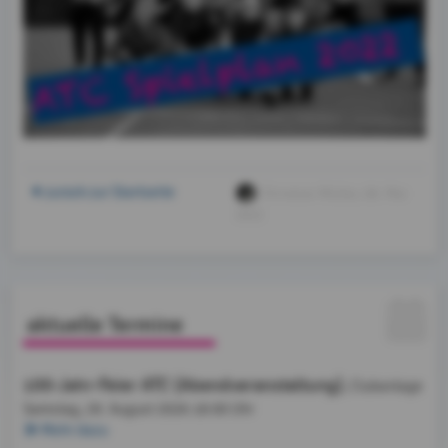
zurück zur Startseite
Christian Müller
, 08. Mai
2022
aktuelle Termine
100-Jahr-Feier ATC (Abendveranstaltung)
, Clubanlage
Samstag, 29. August 2026
18:00 Uhr
Mehr dazu