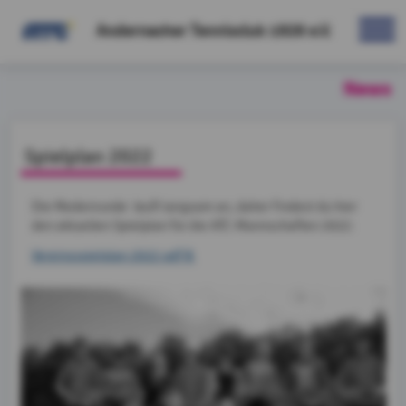
Andernacher Tennisclub 1926 e.V.
News
Spielplan 2022
Die Medenrunde läuft langsam an, daher findest du hier
den aktuellen Spielplan für die ATC-Mannschaften 2022:
Vereinsspielplan 2022.pdf